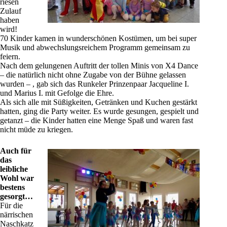
riesen
Zulauf
haben
wird!
70 Kinder kamen in wunderschönen Kostümen, um bei super
Musik und abwechslungsreichem Programm gemeinsam zu
feiern.
Nach dem gelungenen Auftritt der tollen Minis von X4 Dance
– die natürlich nicht ohne Zugabe von der Bühne gelassen
wurden – , gab sich das Runkeler Prinzenpaar Jacqueline I.
und Marius I. mit Gefolge die Ehre.
Als sich alle mit Süßigkeiten, Getränken und Kuchen gestärkt
hatten, ging die Party weiter. Es wurde gesungen, gespielt und
getanzt – die Kinder hatten eine Menge Spaß und waren fast
nicht müde zu kriegen.
Auch für
das
leibliche
Wohl war
bestens
gesorgt…
Für die
närrischen
Naschkatz