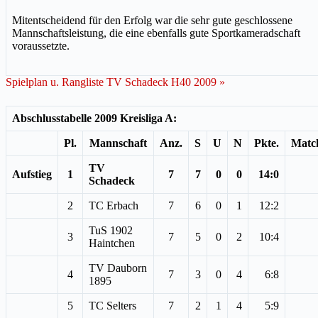
Mitentscheidend für den Erfolg war die sehr gute geschlossene
Mannschaftsleistung, die eine ebenfalls gute Sportkameradschaft
voraussetzte.
Spielplan u. Rangliste TV Schadeck H40 2009 »
Abschlusstabelle 2009 Kreisliga A:
Pl.
Mannschaft
Anz.
S
U
N
Pkte.
Matc
TV
Aufstieg
1
7
7
0
0
14:0
Schadeck
2
TC Erbach
7
6
0
1
12:2
TuS 1902
3
7
5
0
2
10:4
Haintchen
TV Dauborn
4
7
3
0
4
6:8
1895
5
TC Selters
7
2
1
4
5:9