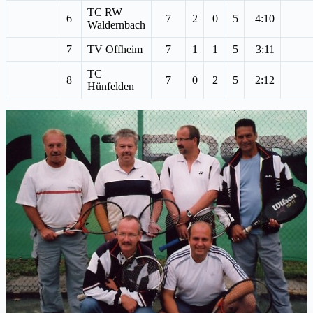
TC RW
6
7
2
0
5
4:10
Waldernbach
7
TV Offheim
7
1
1
5
3:11
TC
8
7
0
2
5
2:12
Hünfelden