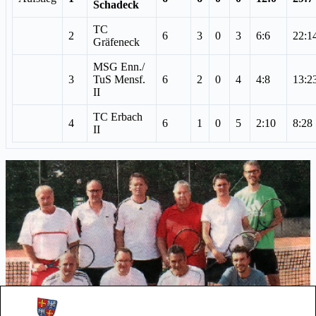
Schadeck
TC
2
6
3
0
3
6:6
22:1
Gräfeneck
MSG Enn./
3
TuS Mensf.
6
2
0
4
4:8
13:2
II
TC Erbach
4
6
1
0
5
2:10
8:28
II