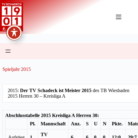
Zum
Inhalt
springen
Spieljahr 2015
2015:
Der TV Schadeck ist Meister 2015
des TB Wiesbaden
2015 Herren 30 – Kreisliga A
Abschlusstabelle 2015 Kreisliga A Herren 30:
Pl.
Mannschaft
Anz.
S
U
N
Pkte.
Matc
TV
Aufstieg
1
6
6
0
0
12:0
29:7