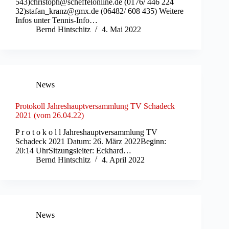
543)christoph@scheffelonline.de (0176/ 446 224
32)stafan_kranz@gmx.de (06482/ 608 435) Weitere
Infos unter Tennis-Info…
Bernd Hintschitz
4. Mai 2022
News
Protokoll Jahreshauptversammlung TV Schadeck
2021 (vom 26.04.22)
P r o t o k o l l Jahreshauptversammlung TV
Schadeck 2021 Datum: 26. März 2022Beginn:
20:14 UhrSitzungsleiter: Eckhard…
Bernd Hintschitz
4. April 2022
News